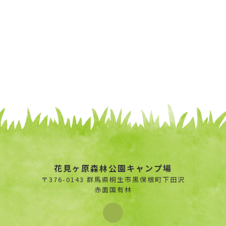
花見ヶ原森林公園キャンプ場
〒376-0143 群馬県桐生市黒保根町下田沢
赤面国有林