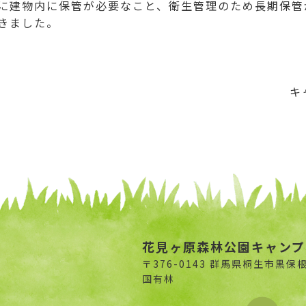
に建物内に保管が必要なこと、衛生管理のため長期保管
きました。
キ
花見ヶ原森林公園キャンプ
〒376-0143 群馬県桐生市黒保
国有林