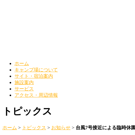
ホーム
キャンプ場について
サイト・宿泊案内
施設案内
サービス
アクセス・周辺情報
トピックス
ホーム
>
トピックス
>
お知らせ
>
台風7号接近による臨時休