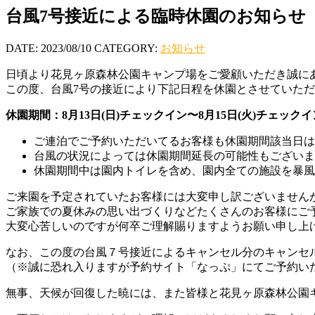
台風7号接近による臨時休園のお知らせ
DATE: 2023/08/10
CATEGORY:
お知らせ
日頃より花見ヶ原森林公園キャンプ場をご愛顧いただき誠に
この度、台風7号の接近により下記日程を休園とさせていた
休園期間：8月13日(日)チェックイン〜8月15日(火)チェック
ご連泊でご予約いただいてるお客様も休園期間該当日は
台風の状況によっては休園期間延長の可能性もございま
休園期間中は園内トイレを含め、園内全ての施設を暴風
ご来園を予定されていたお客様には大変申し訳ございません
ご家族での夏休みの思い出づくりなどたくさんのお客様にご
大変心苦しいのですが何卒ご理解賜りますようお願い申し上
なお、この度の台風７号接近によるキャンセル分のキャンセ
（※誠に恐れ入りますが予約サイト「なっぷ」にてご予約い
無事、天候が回復した暁には、また皆様と花見ヶ原森林公園