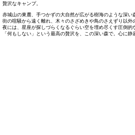
贅沢なキャンプ。
赤城山の東麓、手つかずの大自然が広がる樹海のような深い
街の喧騒から遠く離れ、木々のさざめきや鳥のさえずり以外
夜には、星座が探しづらくなるぐらい空を埋め尽くす圧倒的
「何もしない」という最高の贅沢を、この深い森で。心に静